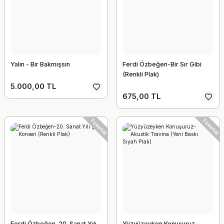
Grup Yorum-Haziranda Ölmek Zor / Berivan
294,00 TL
Yalın - Bir Bakmışsın
Ferdi Özbeğen-Bir Sır Gibi
(Renkli Plak)
Tükendi
Tükendi
5.000,00 TL
675,00 TL
Tükendi
Tükendi
Yalın - Bir Bakmışsın
5.000,00 TL
Mor ve Ötesi - Büyük Düşler
2.000,00 TL
Ferdi Özbeğen-20. Sanat Yılı
Yüzyüzeyken Konuşuruz-