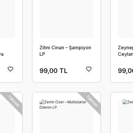
Zihni Cinan – Şampiyon
Zeynep
va
LP
Ceylan
99,00 TL
99,0
Tükendi
Tükendi