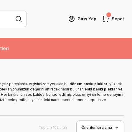
Giriş Yap
Sepet
tleri
şsiz parçalardır. Arşivimizde yer alan bu
dönem baskı plaklar
, yüksek
 Koleksiyonunuzun değerini artıracak nadir bulunan
eski baskı plaklar
ve
. Her bir ürünün ses kalitesi kontrol edilmiş olup, en iyi dinleme deneyimi
zi inceleyebilir, hayalinizdeki nadir eserleri hemen sepetinize
Toplam 102 ürün