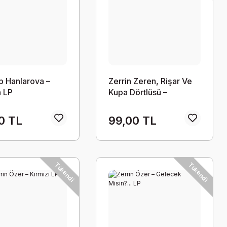
 Hanlarova –
Zerrin Zeren, Rişar Ve
 LP
Kupa Dörtlüsü –
Tavernada Aşk LP
0 TL
99,00 TL
Tükendi
Tükendi