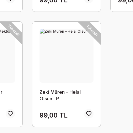
Tükendi
Tükendi
ır
Zeki Müren – Helal
Olsun LP
99,00 TL