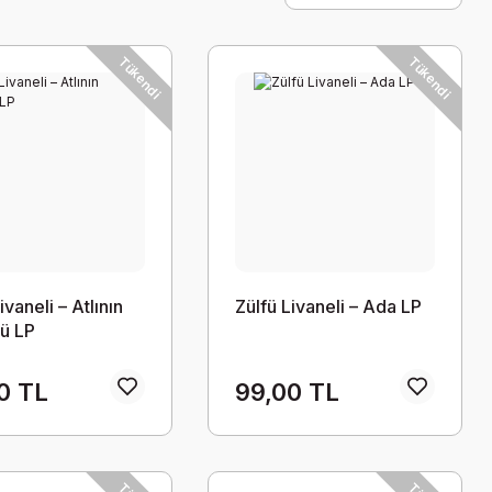
Tükendi
Tükendi
ivaneli – Atlının
Zülfü Livaneli – Ada LP
ü LP
0 TL
99,00 TL