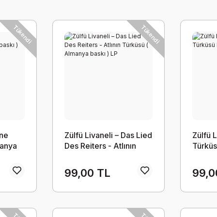
Tükendi
Tükendi
ine
Zülfü Livaneli – Das Lied
Zülfü L
manya
Des Reiters - Atlının
Türküs
Türküsü ( Almanya
baskı ) LP
99,00 TL
99,0