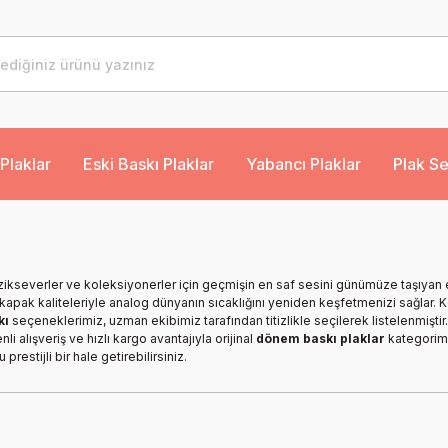
Plaklar
Eski Baskı Plaklar
Yabancı Plaklar
Plak Se
zikseverler ve koleksiyonerler için geçmişin en saf sesini günümüze taşıyan e
 kapak kaliteleriyle analog dünyanın sıcaklığını yeniden keşfetmenizi sağlar.
kı
seçeneklerimiz, uzman ekibimiz tarafından titizlikle seçilerek listelenmiştir
li alışveriş ve hızlı kargo avantajıyla orijinal
dönem baskı plaklar
kategorimi
estijli bir hale getirebilirsiniz.