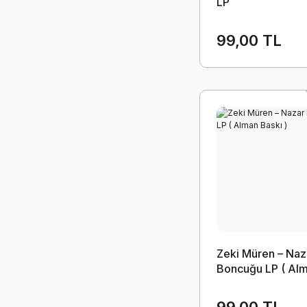
LP
99,00 TL
Zeki Müren – Naz
Boncuğu LP ( Al
Baskı )
99,00 TL