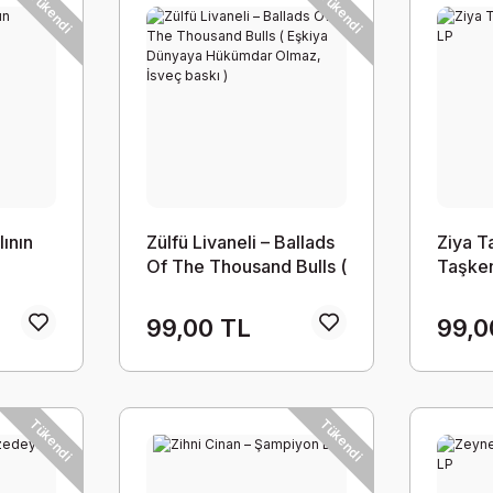
Tükendi
Tükendi
lının
Zülfü Livaneli – Ballads
Ziya T
Of The Thousand Bulls (
Taşken
Eşkiya Dünyaya
Hükümdar Olmaz, İsveç
99,00 TL
99,0
baskı )
Tükendi
Tükendi