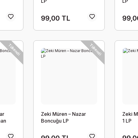
LP
LP
99,00 TL
99,0
Tükendi
Tükendi
ar
Zeki Müren – Nazar
Zeki M
man
Boncuğu LP
1 LP
99,00 TL
99,0