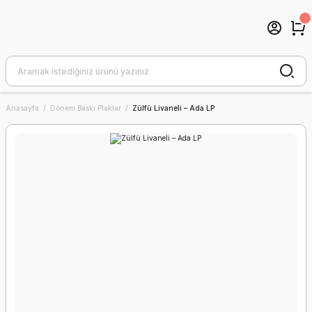
Anasayfa
Dönem Baskı Plaklar
Zülfü Livaneli – Ada LP