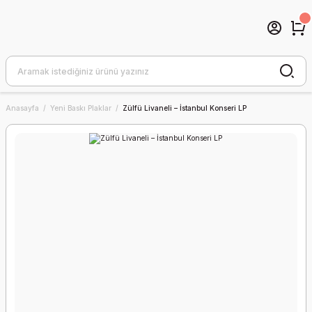
Anasayfa
Yeni Baskı Plaklar
Zülfü Livaneli – İstanbul Konseri LP