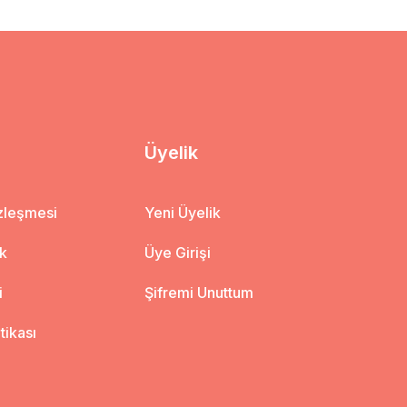
Üyelik
özleşmesi
Yeni Üyelik
ik
Üye Girişi
i
Şifremi Unuttum
itikası