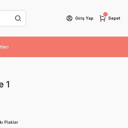
Giriş Yap
Sepet
tleri
e 1
kı Plaklar