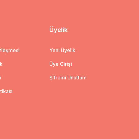
Üyelik
özleşmesi
Yeni Üyelik
ik
Üye Girişi
i
Şifremi Unuttum
itikası