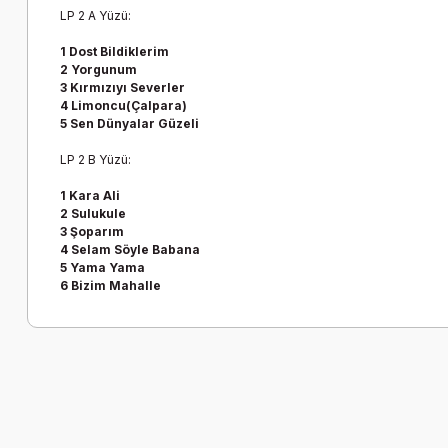
LP 2 A Yüzü:
1 Dost Bildiklerim
2 Yorgunum
3 Kırmızıyı Severler
4 Limoncu(Çalpara)
5 Sen Dünyalar Güzeli
LP 2 B Yüzü:
1 Kara Ali
2 Sulukule
3 Şoparım
4 Selam Söyle Babana
5 Yama Yama
6 Bizim Mahalle