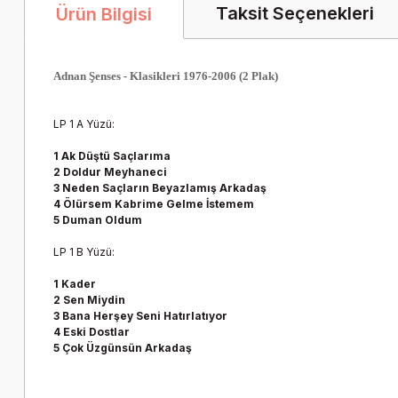
Taksit Seçenekleri
Ürün Bilgisi
Adnan Şenses - Klasikleri 1976-2006 (2 Plak)
LP 1 A Yüzü:
1 Ak Düştü Saçlarıma
2 Doldur Meyhaneci
3 Neden Saçların Beyazlamış Arkadaş
4 Ölürsem Kabrime Gelme İstemem
5 Duman Oldum
LP 1 B Yüzü:
1 Kader
2 Sen Miydin
3 Bana Herşey Seni Hatırlatıyor
4 Eski Dostlar
5 Çok Üzgünsün Arkadaş