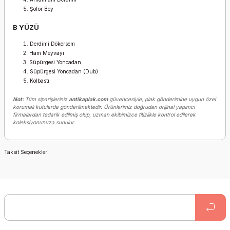
Şoför Bey
B YÜZÜ
Derdimi Dökersem
Ham Meyvayı
Süpürgesi Yoncadan
Süpürgesi Yoncadan (Dub)
Kolbastı
Not:
Tüm siparişleriniz
antikaplak.com
güvencesiyle, plak gönderimine uygun özel
korumalı kutularda gönderilmektedir. Ürünlerimiz doğrudan orijinal yapımcı
firmalardan tedarik edilmiş olup, uzman ekibimizce titizlikle kontrol edilerek
koleksiyonunuza sunulur.
Taksit Seçenekleri