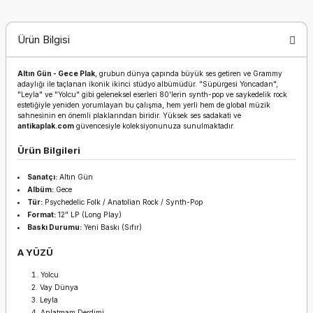
Ürün Bilgisi
Altın Gün - Gece Plak
, grubun dünya çapında büyük ses getiren ve Grammy
adaylığı ile taçlanan ikonik ikinci stüdyo albümüdür. "Süpürgesi Yoncadan",
"Leyla" ve "Yolcu" gibi geleneksel eserleri 80'lerin synth-pop ve saykedelik rock
estetiğiyle yeniden yorumlayan bu çalışma, hem yerli hem de global müzik
sahnesinin en önemli plaklarından biridir. Yüksek ses sadakati ve
antikaplak.com
güvencesiyle koleksiyonunuza sunulmaktadır.
Ürün Bilgileri
Sanatçı:
Altın Gün
Albüm:
Gece
Tür:
Psychedelic Folk / Anatolian Rock / Synth-Pop
Format:
12" LP (Long Play)
Baskı Durumu:
Yeni Baskı (Sıfır)
A YÜZÜ
Yolcu
Vay Dünya
Leyla
Anlatmam Derdimi