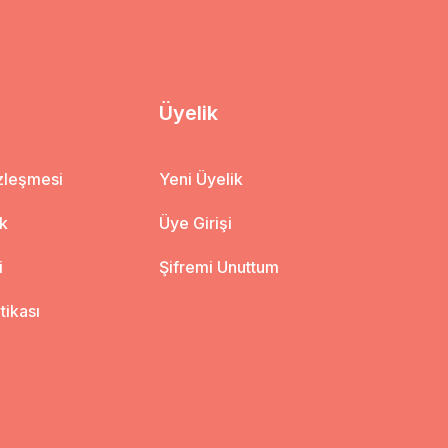
Üyelik
özleşmesi
Yeni Üyelik
ik
Üye Girişi
i
Şifremi Unuttum
itikası