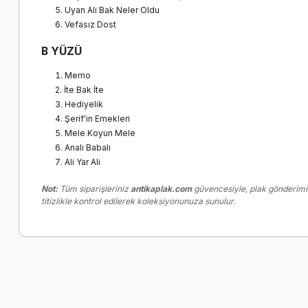
Uyan Ali Bak Neler Oldu
Vefasız Dost
B YÜZÜ
Memo
İte Bak İte
Hediyelik
Şerif'in Emekleri
Mele Koyun Mele
Analı Babalı
Ali Yar Ali
Not:
Tüm siparişleriniz
antikaplak.com
güvencesiyle, plak gönderimin
titizlikle kontrol edilerek koleksiyonunuza sunulur.