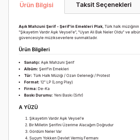
Taksit Seçenekleri
Ürün Bilgisi
Aşık Mahzuni Şerif - Şerif'in Emekleri Plak
, Türk halk müziğinin
"Şikayetim Vardır Aşık Veysel'e", "Uyan Ali Bak Neler Oldu" ve albüm
güvencesiyle müzikseverlere sunmaktadır.
Ürün Bilgileri
Sanatçı:
Aşık Mahzuni Şerif
Albüm:
Şerif'in Emekleri
Tür:
Türk Halk Müziği / Ozan Geleneği / Protest
Format:
12" LP (Long Play)
Firma:
De-Ka
Baskı Durumu:
Yeni Baskı (Sıfır)
A YÜZÜ
Şikayetim Vardır Aşık Veysel'e
Bir Milletin Şerifini Üzerime Alacağım Doğrudur
Gördüm Neler Var
Suçum Yokken Devlet Vermiş Fermanı