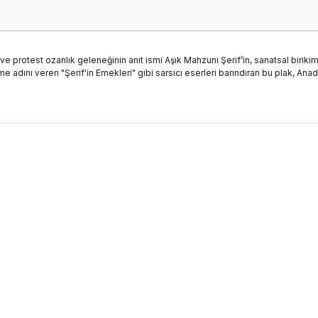
 ve protest ozanlık geleneğinin anıt ismi Aşık Mahzuni Şerif’in, sanatsal biri
e adını veren "Şerif'in Emekleri" gibi sarsıcı eserleri barındıran bu plak, Anad