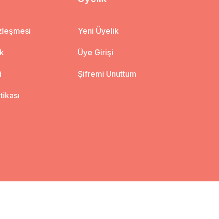
özleşmesi
Yeni Üyelik
ik
Üye Girişi
i
Şifremi Unuttum
itikası