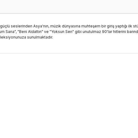
e güçlü seslerinden Asya'nın, müzik dünyasına muhteşem bir giriş yaptığı ilk
um Sana", "Beni Aldattın" ve "Yoksun Sen" gibi unutulmaz 90'lar hitlerini barı
leksiyonunuza sunulmaktadır.