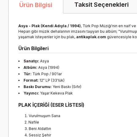
Taksit Seçenekleri
Ürün Bilgisi
Asya - Plak (Kendi Adıyla / 1994)
, Türk Pop Müziği'nin en naif v
Heparı gibi müzik dehalarının imzasını taşıyan bu albüm; "Vurulmuş
yaşamak isteyenler için bu plak,
antikaplak.com
güvencesiyle ko
Ürün Bilgileri
Sanatçı:
Asya
Albüm:
Asya (1994)
Tür:
Türk Pop / 90'lar
Format:
12" LP (33'lük)
Baskı Durumu:
Yeni Baskı (Sıfır)
Yayıncı:
Yaşar Kekeva Plak
PLAK İÇERİĞİ (ESER LİSTESİ)
Vurulmuşum Sana
Nafile
Beni Aldattın
Sessiz Şehir