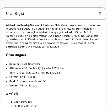
Ürün Bilgisi
Atatürk'ün Sevdiği Şarkılar & Türküler Plak
, Cumhuriyetimizin kurucusu Gazi
Mustafa Kemal Atatürk’ün büyük bir hayranlıkla dinlediği, Türk müziğinin
ruhuna dokunan en seçkin eserleri bir araya getirmektedir. Milhan Müzik
kalitesiyle sunulan bu plak; Vardar Ovası’ndan Yemen Türküsü’ne, Çanakkale
İçinde’den İzmir’in Kavakları’na kadar tarihimizin ve kültürümüzün en kıymetli
melodilerini analog ses sıcaklığıyla pikabınıza taşıyor. Bu koleksiyonluk eser,
antikaplak.com
güvencesiyle sunulmaktadır.
Ürün Bilgileri
Sanatçı:
Çeşitli Sanatçılar
Albüm:
Atatürk'ün Sevdiği Şarkılar & Türküler
Tür:
Türk Sanat Müziği / Türk Halk Müziği
Format:
12" LP (33'lük)
Baskı Durumu:
Yeni Baskı (Sıfır)
Yayıncı:
Milhan Müzik
A YÜZÜ
Çalın Davulları
Elif Dedim Be Dedim