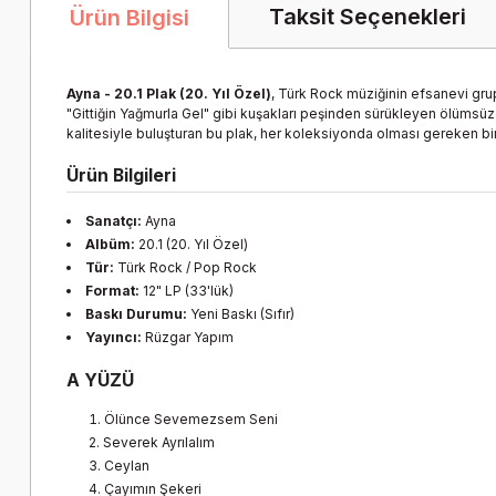
Taksit Seçenekleri
Ürün Bilgisi
Ayna - 20.1 Plak (20. Yıl Özel)
, Türk Rock müziğinin efsanevi gru
"Gittiğin Yağmurla Gel" gibi kuşakları peşinden sürükleyen ölümsüz
kalitesiyle buluşturan bu plak, her koleksiyonda olması gereken bir 
Ürün Bilgileri
Sanatçı:
Ayna
Albüm:
20.1 (20. Yıl Özel)
Tür:
Türk Rock / Pop Rock
Format:
12" LP (33'lük)
Baskı Durumu:
Yeni Baskı (Sıfır)
Yayıncı:
Rüzgar Yapım
A YÜZÜ
Ölünce Sevemezsem Seni
Severek Ayrılalım
Ceylan
Çayımın Şekeri