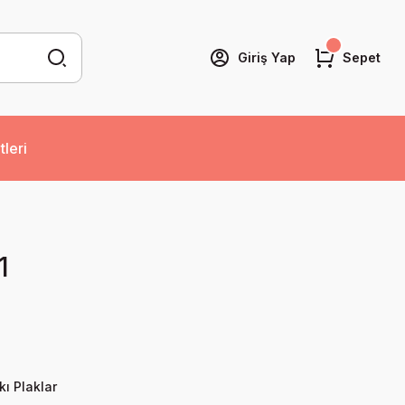
Giriş Yap
Sepet
tleri
1
kı Plaklar