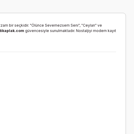
uazzam bir seçkidir. "Ölünce Sevemezsem Seni", "Ceylan" ve
tikaplak.com
güvencesiyle sunulmaktadır. Nostaljiyi modern kayıt