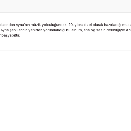
plarından Ayna'nın müzik yolculuğundaki 20. yılına özel olarak hazırladığı m
 Ayna şarkılarının yeniden yorumlandığı bu albüm, analog sesin derinliğiyle
an
başyapıttır.