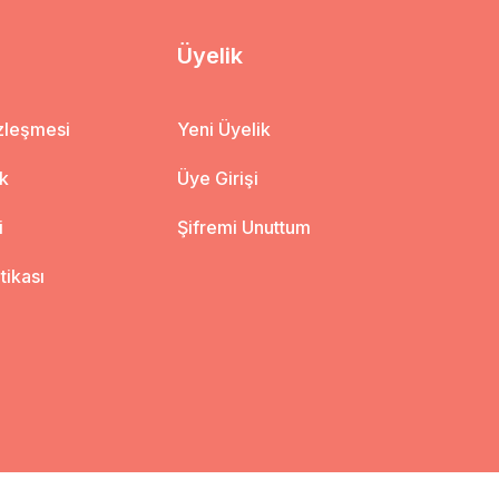
Üyelik
özleşmesi
Yeni Üyelik
ik
Üye Girişi
i
Şifremi Unuttum
itikası