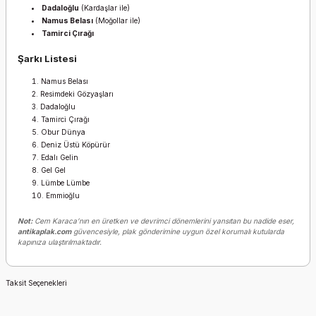
Dadaloğlu
(Kardaşlar ile)
Namus Belası
(Moğollar ile)
Tamirci Çırağı
Şarkı Listesi
Namus Belası
Resimdeki Gözyaşları
Dadaloğlu
Tamirci Çırağı
Obur Dünya
Deniz Üstü Köpürür
Edalı Gelin
Gel Gel
Lümbe Lümbe
Emmioğlu
Not:
Cem Karaca’nın en üretken ve devrimci dönemlerini yansıtan bu nadide eser,
antikaplak.com
güvencesiyle, plak gönderimine uygun özel korumalı kutularda
kapınıza ulaştırılmaktadır.
Taksit Seçenekleri