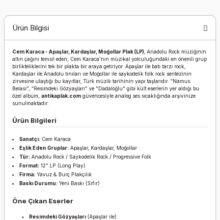
Ürün Bilgisi
Cem Karaca - Apaşlar, Kardaşlar, Moğollar Plak (LP)
, Anadolu Rock müziğinin
altın çağını temsil eden, Cem Karaca’nın müzikal yolculuğundaki en önemli grup
birlikteliklerini tek bir plakta bir araya getiriyor. Apaşlar ile batı tarzı rock,
Kardaşlar ile Anadolu tınıları ve Moğollar ile saykodelik folk rock sentezinin
zirvesine ulaştığı bu kayıtlar, Türk müzik tarihinin yapı taşlarıdır. "Namus
Belası", "Resimdeki Gözyaşları" ve "Dadaloğlu" gibi kült eserlerin yer aldığı bu
özel albüm,
antikaplak.com
güvencesiyle analog ses sıcaklığında arşivinize
sunulmaktadır.
Ürün Bilgileri
Sanatçı:
Cem Karaca
Eşlik Eden Gruplar:
Apaşlar, Kardaşlar, Moğollar
Tür:
Anadolu Rock / Saykodelik Rock / Progressive Folk
Format:
12" LP (Long Play)
Firma:
Yavuz & Burç Plakçılık
Baskı Durumu:
Yeni Baskı (Sıfır)
Öne Çıkan Eserler
Resimdeki Gözyaşları
(Apaşlar ile)