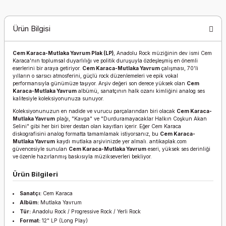
Ürün Bilgisi
Cem Karaca-Mutlaka Yavrum Plak (LP)
, Anadolu Rock müziğinin dev ismi Cem
Karaca'nın toplumsal duyarlılığı ve politik duruşuyla özdeşleşmiş en önemli
eserlerini bir araya getiriyor.
Cem Karaca-Mutlaka Yavrum
çalışması, 70'li
yılların o sarsıcı atmosferini, güçlü rock düzenlemeleri ve epik vokal
performansıyla günümüze taşıyor. Arşiv değeri son derece yüksek olan
Cem
Karaca-Mutlaka Yavrum
albümü, sanatçının halk ozanı kimliğini analog ses
kalitesiyle koleksiyonunuza sunuyor.
Koleksiyonunuzun en nadide ve vurucu parçalarından biri olacak
Cem Karaca-
Mutlaka Yavrum
plağı, "Kavga" ve "Durduramayacaklar Halkın Coşkun Akan
Selini" gibi her biri birer destan olan kayıtları içerir. Eğer Cem Karaca
diskografisini analog formatta tamamlamak istiyorsanız, bu
Cem Karaca-
Mutlaka Yavrum
kaydı mutlaka arşivinizde yer almalı. antikaplak.com
güvencesiyle sunulan
Cem Karaca-Mutlaka Yavrum
eseri, yüksek ses derinliği
ve özenle hazırlanmış baskısıyla müzikseverleri bekliyor.
Ürün Bilgileri
Sanatçı:
Cem Karaca
Albüm:
Mutlaka Yavrum
Tür:
Anadolu Rock / Progressive Rock / Yerli Rock
Format:
12" LP (Long Play)