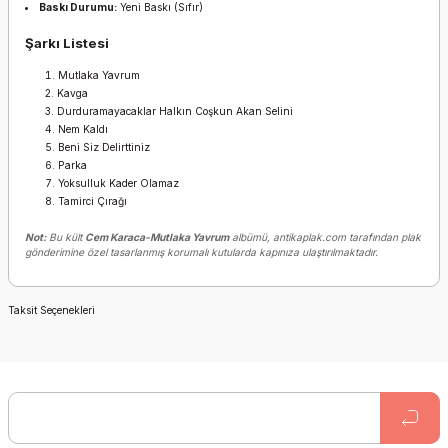
Baskı Durumu:
Yeni Baskı (Sıfır)
Şarkı Listesi
Mutlaka Yavrum
Kavga
Durduramayacaklar Halkın Coşkun Akan Selini
Nem Kaldı
Beni Siz Delirttiniz
Parka
Yoksulluk Kader Olamaz
Tamirci Çırağı
Not:
Bu kült
Cem Karaca-Mutlaka Yavrum
albümü, antikaplak.com tarafından plak
gönderimine özel tasarlanmış korumalı kutularda kapınıza ulaştırılmaktadır.
Taksit Seçenekleri