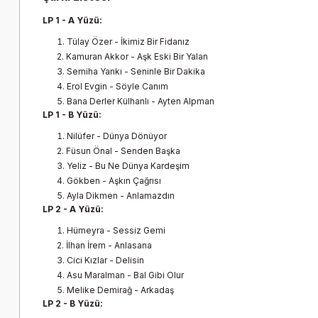
LP 1 - A Yüzü:
Tülay Özer - İkimiz Bir Fidanız
Kamuran Akkor - Aşk Eski Bir Yalan
Semiha Yankı - Seninle Bir Dakika
Erol Evgin - Söyle Canım
Bana Derler Külhanlı - Ayten Alpman
LP 1 - B Yüzü:
Nilüfer - Dünya Dönüyor
Füsun Önal - Senden Başka
Yeliz - Bu Ne Dünya Kardeşim
Gökben - Aşkın Çağrısı
Ayla Dikmen - Anlamazdın
LP 2 - A Yüzü:
Hümeyra - Sessiz Gemi
İlhan İrem - Anlasana
Cici Kızlar - Delisin
Asu Maralman - Bal Gibi Olur
Melike Demirağ - Arkadaş
LP 2 - B Yüzü: