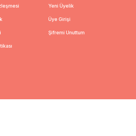
özleşmesi
Yeni Üyelik
ik
Üye Girişi
i
Şifremi Unuttum
itikası