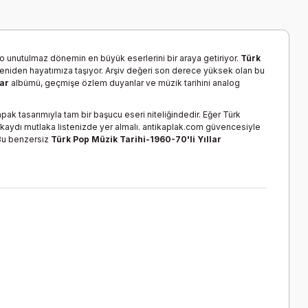
ı o unutulmaz dönemin en büyük eserlerini bir araya getiriyor.
Türk
a yeniden hayatımıza taşıyor. Arşiv değeri son derece yüksek olan bu
lar
albümü, geçmişe özlem duyanlar ve müzik tarihini analog
kapak tasarımıyla tam bir başucu eseri niteliğindedir. Eğer Türk
kaydı mutlaka listenizde yer almalı. antikaplak.com güvencesiyle
 Bu benzersiz
Türk Pop Müzik Tarihi-1960-70'li Yıllar