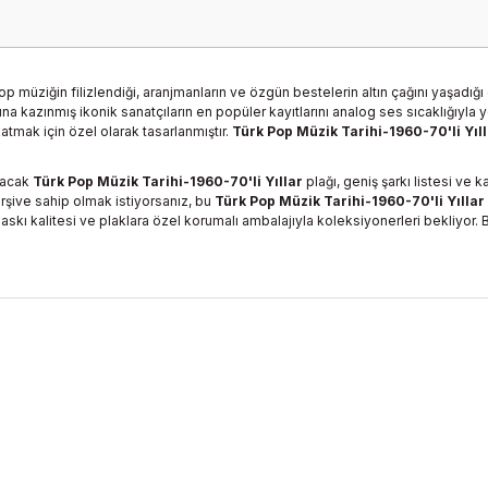
op müziğin filizlendiği, aranjmanların ve özgün bestelerin altın çağını yaşadığ
ına kazınmış ikonik sanatçıların en popüler kayıtlarını analog ses sıcaklığıyl
atmak için özel olarak tasarlanmıştır.
Türk Pop Müzik Tarihi-1960-70'li Yıl
lacak
Türk Pop Müzik Tarihi-1960-70'li Yıllar
plağı, geniş şarkı listesi ve 
arşive sahip olmak istiyorsanız, bu
Türk Pop Müzik Tarihi-1960-70'li Yıllar
askı kalitesi ve plaklara özel korumalı ambalajıyla koleksiyonerleri bekliyor.