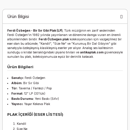
Ürün Bilgisi
Ferdi Özbeğen - Bir Sır Gibi Plak (LP)
, Türk müziğinin en zarif seslerinden
Ferdi Özbeğen'in 1982 yılında yayınlanan ve dönemine damga vuran en önemli
albümlerinden biridir.
Ferdi Özbeğen plak
koleksiyoncuları için vazgeçilmez bir
eser olan bu albümde; "Kandil", "Size Ne" ve "Kurumuş Bir Dal Gibiyim" gibi
sanatçıyla özdeşleşmiş klasikleşmiş eserler yer alıyor. Analog ses kalitesinin
sunduğu o kristal berraklığındaki piyano tınıları ve
antikaplak.com
güvencesiyle
sunulan bu plak, koleksiyonunuza eşsiz bir derinlik katacak.
Ürün Bilgileri
Sanatçı:
Ferdi Özbeğen
Albüm:
Bir Sır Gibi
Tür:
Taverna / Fantezi / Pop
Format:
12" LP (33'lük)
Baskı Durumu:
Yeni Baskı (Sıfır)
Yayıncı:
Yaşar Kekeva Plak
PLAK İÇERİĞİ (ESER LİSTESİ)
Kandil
Size Ne