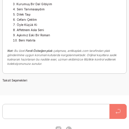
Kurumuş Bir Dal Gibiyim
Seni Tanımasaydım
Dilek Taşı
Cefanı Çektim
Öyle Küçük Ki
Affetmem Asla Seni
Aşkımız Eski Bir Roman
Beni Hatırla
Not:
Bu özel
Ferdi Özbeğen plak
çalışması, antikaplak.com tarafından plak
gönderimine uygun korumalı kutularda kargolanmaktadır. Orijinal kayıtlara sadık
kalınarak hazırlanan bu nadide eser, uzman ekibimizce titizlikle kontrol edilerek
koleksiyonunuza sunulur.
Taksit Seçenekleri