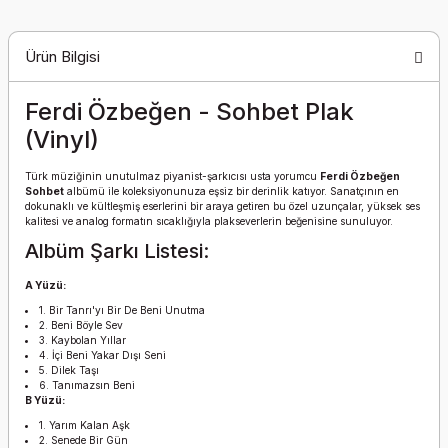
Ürün Bilgisi
Ferdi Özbeğen - Sohbet Plak
(Vinyl)
Türk müziğinin unutulmaz piyanist-şarkıcısı usta yorumcu
Ferdi Özbeğen
Sohbet
albümü ile koleksiyonunuza eşsiz bir derinlik katıyor. Sanatçının en
dokunaklı ve kültleşmiş eserlerini bir araya getiren bu özel uzunçalar, yüksek ses
kalitesi ve analog formatın sıcaklığıyla plakseverlerin beğenisine sunuluyor.
Albüm Şarkı Listesi:
A Yüzü:
1. Bir Tanrı'yı Bir De Beni Unutma
2. Beni Böyle Sev
3. Kaybolan Yıllar
4. İçi Beni Yakar Dışı Seni
5. Dilek Taşı
6. Tanımazsın Beni
B Yüzü:
1. Yarım Kalan Aşk
2. Senede Bir Gün