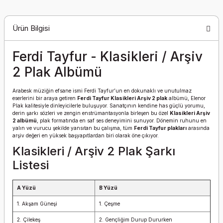
Ürün Bilgisi
Ferdi Tayfur - Klasikleri / Arşiv
2 Plak Albümü
Arabesk müziğin efsane ismi Ferdi Tayfur’un en dokunaklı ve unutulmaz
eserlerini bir araya getiren
Ferdi Tayfur Klasikleri Arşiv 2 plak
albümü, Elenor
Plak kalitesiyle dinleyicilerle buluşuyor. Sanatçının kendine has güçlü yorumu,
derin şarkı sözleri ve zengin enstrümantasyonla birleşen bu özel
Klasikleri Arşiv
2 albümü
, plak formatında en saf ses deneyimini sunuyor. Dönemin ruhunu en
yalın ve vurucu şekilde yansıtan bu çalışma, tüm
Ferdi Tayfur plakları
arasında
arşiv değeri en yüksek başyapıtlardan biri olarak öne çıkıyor.
Klasikleri / Arşiv 2 Plak Şarkı
Listesi
A Yüzü
B Yüzü
1. Akşam Güneşi
1. Çeşme
2. Çilekeş
2. Gençliğim Durup Dururken