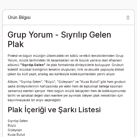
Ürün Bilgisi
Grup Yorum - Sıyrılıp Gelen
Plak
Protest ve özgün müziğin ülkemizdeki en köklü ve etkili temsilcilerinden Grup
Yorum, müzik tarihindeki ilk basamakları ve ilk büyük yankısı olan efsanevi
albümü
"Sıyrılıp Gelen"
ile plak formatında dinleyicilerle buluşuyor. Grubun
kolektif müzikal kimliğinin temelini oluşturan, lirik ve akustik yapısıyla dikkat
çeken bu kült yapıt, analog ses kalitesiyle koleksiyonlardaki yerini alıyor.
Albüm; "Sıyrılıp Gelen", "Büyü", "Güleycan" ve "Kuza Bulut" gibi hem grubun
sadık dinleyicilerinin hafızasında yer eden hem de toplumsal belleğe kazınan
zamansız eserleri içeriyor. Hem özgün müzik takipçileri hem de koleksiyonunda
tarihi ve sanatsal değeri olan eserlere yer ayırmak isteyen plak meraklıları için
kaçırılmayacak bir arşiv seçeneğidir.
Plak İçeriği ve Şarkı Listesi
Sıyrılıp Gelen
Büyü
Güleycan
Kuza Bulut