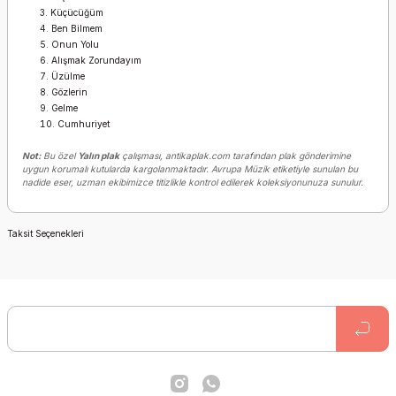
Küçücüğüm
Ben Bilmem
Onun Yolu
Alışmak Zorundayım
Üzülme
Gözlerin
Gelme
Cumhuriyet
Not:
Bu özel
Yalın plak
çalışması, antikaplak.com tarafından plak gönderimine
uygun korumalı kutularda kargolanmaktadır. Avrupa Müzik etiketiyle sunulan bu
nadide eser, uzman ekibimizce titizlikle kontrol edilerek koleksiyonunuza sunulur.
Taksit Seçenekleri