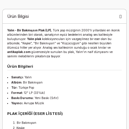
Ürün Bilgisi
Yalın - Bir Bakmışsın Plak (LP)
, Türk pop müziğinin 2000'li yıllardaki en ikonik
albümlerinden biri olarak, sanatçının eşsiz bestelerini analog ses kalitesiyle
buluşturuyor.
Yalın plak
koleksiyoncuları için vazgeçilmez bir eser olan bu
albümde; "Keşke", "Bir Bakmışsın" ve "Küçücüğüm" gibi nesilleri büyüten
ölümsüz hitler yer alıyor. Analog ses kalitesinin sunduğu o sıcak tınılar ve
antikaplak.com
güvencesiyle sunulan bu plak, Yalın'ın naif dünyasını ve
samimi melodilerini pikabınıza taşıyor.
Ürün Bilgileri
Sanatçı:
Yalın
Albüm:
Bir Bakmışsın
Tür:
Türkçe Pop
Format:
12" LP (33'lük)
Baskı Durumu:
Yeni Baskı (Sıfır)
Yayıncı:
Avrupa Müzik
PLAK İÇERİĞİ (ESER LİSTESİ)
Bir Bakmışsın
Keşke